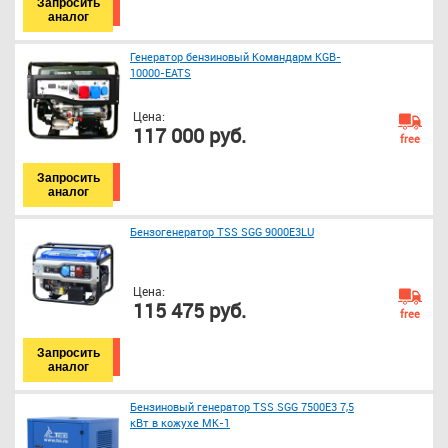
Запросить
аналог
Генератор бензиновый Командарм KGB-
10000-EATS
Цена:
117 000 руб.
free
Запросить
аналог
Бензогенератор TSS SGG 9000E3LU
Цена:
115 475 руб.
free
Запросить
аналог
Бензиновый генератор TSS SGG 7500Е3 7,5
кВт в кожухе МК-1