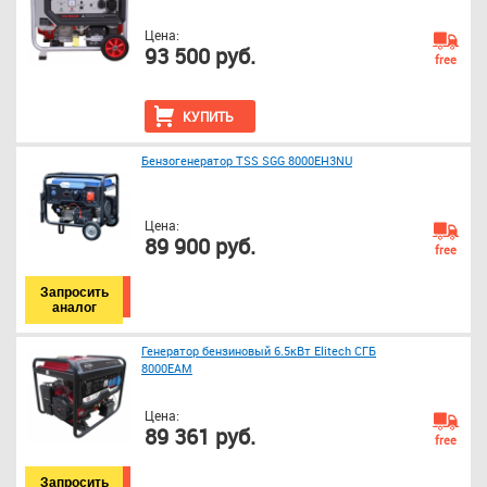
Цена:
93 500 руб.
free
КУПИТЬ
Бензогенератор TSS SGG 8000EH3NU
Цена:
89 900 руб.
free
Запросить
аналог
Генератор бензиновый 6.5кВт Elitech СГБ
8000ЕАМ
Цена:
89 361 руб.
free
Запросить