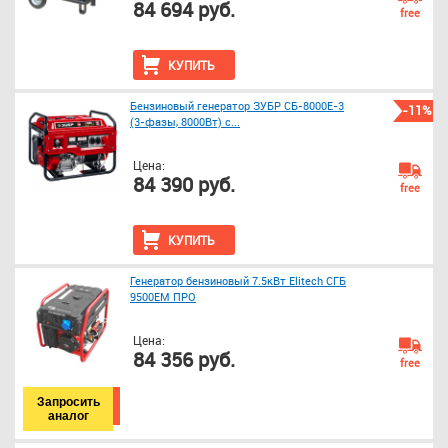
84 694 руб.
free
КУПИТЬ
Бензиновый генератор ЗУБР СБ-8000Е-3
-11%
(3-фазы, 8000Вт) с...
Цена:
84 390 руб.
free
КУПИТЬ
Генератор бензиновый 7.5кВт Elitech СГБ
9500EМ ПРО
Цена:
84 356 руб.
free
Запросить
аналог