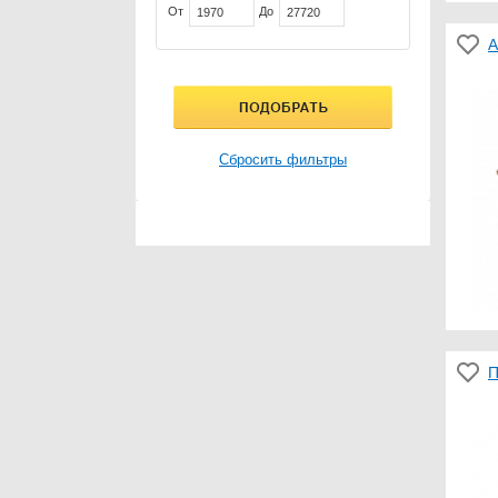
От
До
А
Сбросить фильтры
П