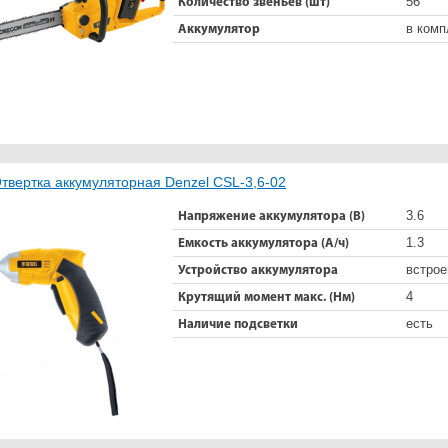
56
Количество звеньев (шт)
в комп
Аккумулятор
твертка аккумуляторная Denzel CSL-3,6-02
3.6
Напряжение аккумулятора (В)
1.3
Емкость аккумулятора (А/ч)
встро
Устройство аккумулятора
4
Крутящий момент макс. (Нм)
есть
Наличие подсветки