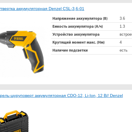
твертка аккумуляторная Denzel CSL-3,6-01
3.6
Напряжение аккумулятора (В)
1.3
Емкость аккумулятора (А/ч)
встро
Устройство аккумулятора
4
Крутящий момент макс. (Нм)
есть
Наличие подсветки
рель-шуруповерт аккумуляторная CDQ-12, Li-Ion, 12 В// Denzel