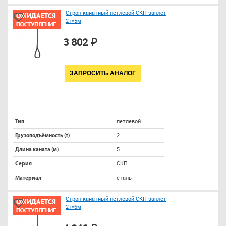
Строп канатный петлевой СКП заплет
2т*5м
3 802 ₽
ЗАПРОСИТЬ АНАЛОГ
петлевой
Тип
2
Грузоподъёмность (т)
5
Длина каната (м)
СКП
Серия
сталь
Материал
Строп канатный петлевой СКП заплет
2т*6м