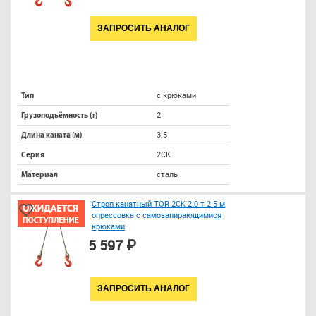
ЗАПРОСИТЬ АНАЛОГ
с крюками
Тип
2
Грузоподъёмность (т)
3.5
Длина каната (м)
2СК
Серия
сталь
Материал
Строп канатный TOR 2СК 2.0 т 2.5 м
опрессовка с самозапирающимися
крюками
5 597 ₽
ЗАПРОСИТЬ АНАЛОГ