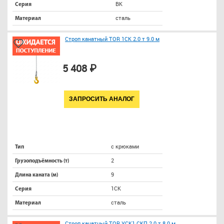
ВК
Серия
сталь
Материал
Строп канатный TOR 1СК 2.0 т 9.0 м
5 408 ₽
ЗАПРОСИТЬ АНАЛОГ
с крюками
Тип
2
Грузоподъёмность (т)
9
Длина каната (м)
1СК
Серия
сталь
Материал
Строп канатный TOR УСК1 СКП 2.0 т 8.0 м