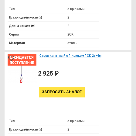
с крюками
Тип
2
Грузоподъёмность (т)
2
Длина каната (м)
2СК
Серия
сталь
Материал
Строп канатный с 1 крюком 1СК 2т*4м
2 925 ₽
ЗАПРОСИТЬ АНАЛОГ
с крюками
Тип
2
Грузоподъёмность (т)