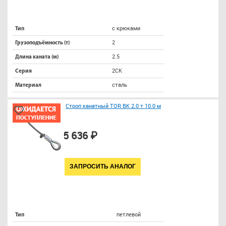
с крюками
Тип
2
Грузоподъёмность (т)
2.5
Длина каната (м)
2СК
Серия
сталь
Материал
Строп канатный TOR ВК 2.0 т 10.0 м
5 636 ₽
ЗАПРОСИТЬ АНАЛОГ
петлевой
Тип