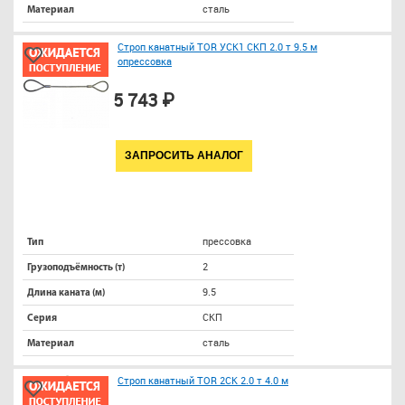
сталь
Материал
Строп канатный TOR УСК1 СКП 2.0 т 9.5 м
опрессовка
5 743 ₽
ЗАПРОСИТЬ АНАЛОГ
прессовка
Тип
2
Грузоподъёмность (т)
9.5
Длина каната (м)
СКП
Серия
сталь
Материал
Строп канатный TOR 2СК 2.0 т 4.0 м