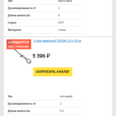
прессовка
Тип
2
Грузоподъёмность (т)
9
Длина каната (м)
СКП
Серия
сталь
Материал
Строп канатный TOR ВК 2.0 т 9.5 м
5 396 ₽
ЗАПРОСИТЬ АНАЛОГ
петлевой
Тип
2
Грузоподъёмность (т)
9.5
Длина каната (м)