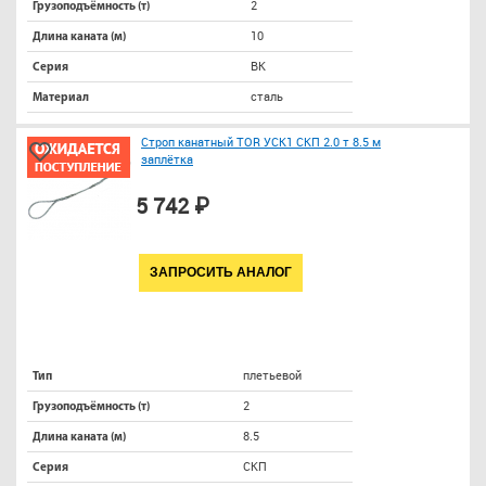
2
Грузоподъёмность (т)
10
Длина каната (м)
ВК
Серия
сталь
Материал
Строп канатный TOR УСК1 СКП 2.0 т 8.5 м
заплётка
5 742 ₽
ЗАПРОСИТЬ АНАЛОГ
плетьевой
Тип
2
Грузоподъёмность (т)
8.5
Длина каната (м)
СКП
Серия