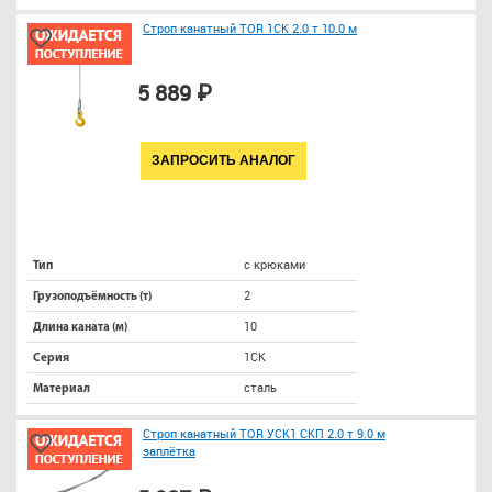
Строп канатный TOR 1СК 2.0 т 10.0 м
5 889 ₽
ЗАПРОСИТЬ АНАЛОГ
с крюками
Тип
2
Грузоподъёмность (т)
10
Длина каната (м)
1СК
Серия
сталь
Материал
Строп канатный TOR УСК1 СКП 2.0 т 9.0 м
заплётка