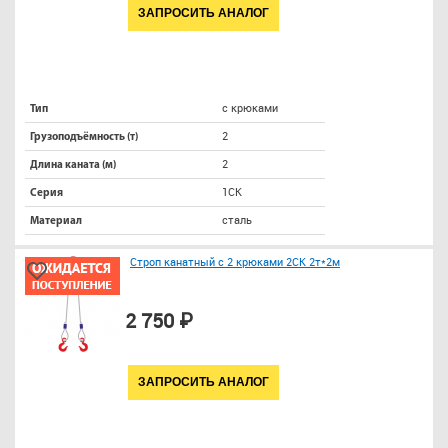
ЗАПРОСИТЬ АНАЛОГ
с крюками
Тип
2
Грузоподъёмность (т)
2
Длина каната (м)
1СК
Серия
сталь
Материал
Строп канатный с 2 крюками 2СК 2т*2м
2 750 ₽
ЗАПРОСИТЬ АНАЛОГ