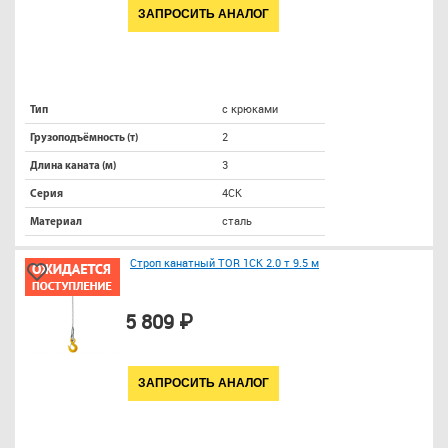
ЗАПРОСИТЬ АНАЛОГ
с крюками
Тип
2
Грузоподъёмность (т)
3
Длина каната (м)
4СК
Серия
сталь
Материал
Строп канатный TOR 1СК 2.0 т 9.5 м
5 809 ₽
ЗАПРОСИТЬ АНАЛОГ