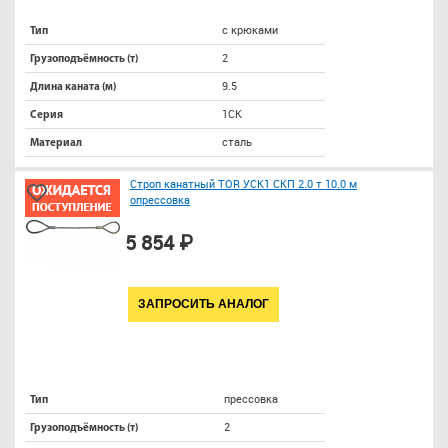
с крюками
Тип
2
Грузоподъёмность (т)
9.5
Длина каната (м)
1СК
Серия
сталь
Материал
Строп канатный TOR УСК1 СКП 2.0 т 10.0 м
опрессовка
5 854 ₽
ЗАПРОСИТЬ АНАЛОГ
прессовка
Тип
2
Грузоподъёмность (т)