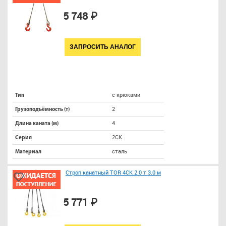
5 748 ₽
ЗАПРОСИТЬ АНАЛОГ
с крюками
Тип
2
Грузоподъёмность (т)
4
Длина каната (м)
2СК
Серия
сталь
Материал
Строп канатный TOR 4СК 2.0 т 3.0 м
5 771 ₽