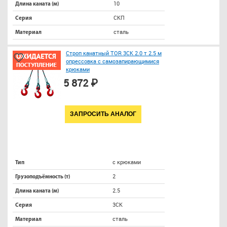
10
Длина каната (м)
СКП
Серия
сталь
Материал
Строп канатный TOR 3СК 2.0 т 2.5 м
опрессовка с самозапирающимися
крюками
5 872 ₽
ЗАПРОСИТЬ АНАЛОГ
с крюками
Тип
2
Грузоподъёмность (т)
2.5
Длина каната (м)
3СК
Серия
сталь
Материал