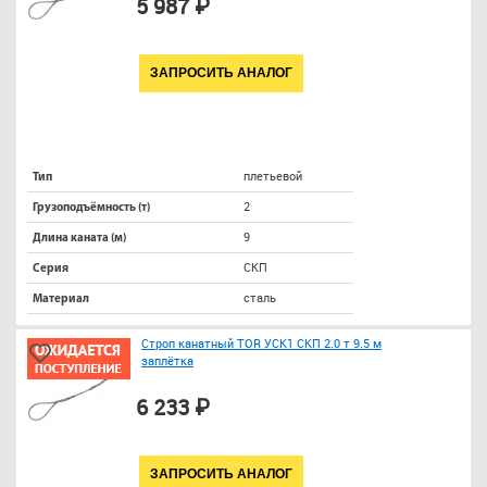
5 987 ₽
ЗАПРОСИТЬ АНАЛОГ
плетьевой
Тип
2
Грузоподъёмность (т)
9
Длина каната (м)
СКП
Серия
сталь
Материал
Строп канатный TOR УСК1 СКП 2.0 т 9.5 м
заплётка
6 233 ₽
ЗАПРОСИТЬ АНАЛОГ