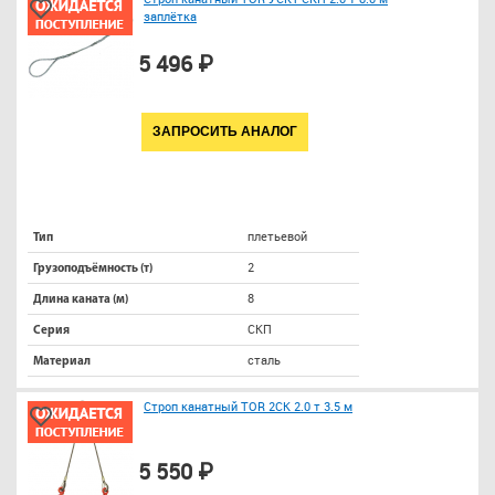
заплётка
5 496 ₽
ЗАПРОСИТЬ АНАЛОГ
плетьевой
Тип
2
Грузоподъёмность (т)
8
Длина каната (м)
СКП
Серия
сталь
Материал
Строп канатный TOR 2СК 2.0 т 3.5 м
5 550 ₽