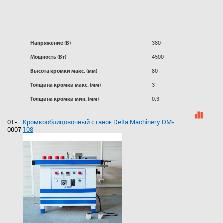
380
Напряжение (В)
4500
Мощность (Вт)
80
Высота кромки макс. (мм)
3
Толщина кромки макс. (мм)
0.3
Толщина кромки мин. (мм)
01-
Кромкооблицовочный станок Delta Machinery DM-
0007
108