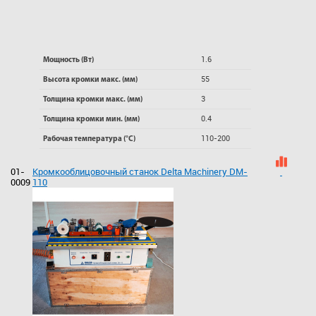
1.6
Мощность (Вт)
55
Высота кромки макс. (мм)
3
Толщина кромки макс. (мм)
0.4
Толщина кромки мин. (мм)
110-200
Рабочая температура (°C)
01-
Кромкооблицовочный станок Delta Machinery DM-
0009
110