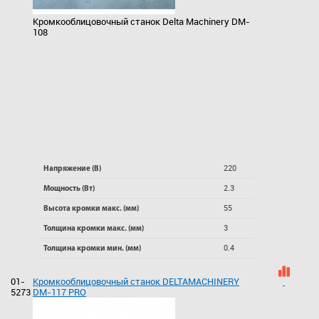
Кромкооблицовочный станок Delta Machinery DM-
108
220
Напряжение (В)
2.3
Мощность (Вт)
55
Высота кромки макс. (мм)
3
Толщина кромки макс. (мм)
0.4
Толщина кромки мин. (мм)
01-
Кромкооблицовочный станок DELTAMACHINERY
5273
DM-117 PRO