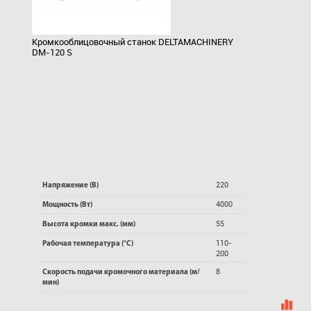
Кромкооблицовочный станок DELTAMACHINERY
DM-120 S
220
Напряжение (В)
4000
Мощность (Вт)
55
Высота кромки макс. (мм)
110-
Рабочая температура (°C)
200
8
Скорость подачи кромочного материала (м/
мин)