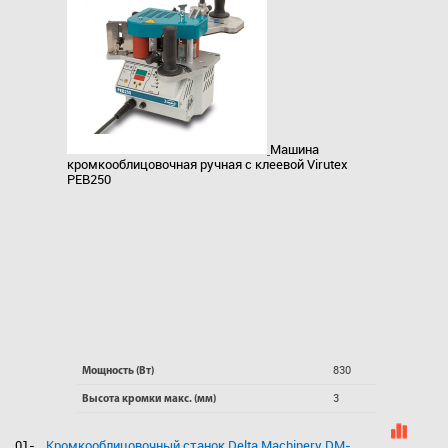
Машина
кромкооблицовочная ручная с клеевой Virutex
PEB250
830
Мощность (Вт)
3
Высота кромки макс. (мм)
01-
Кромкооблицовочный станок Delta Machinery DM-