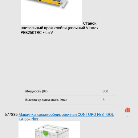
Станок
настольный кромкооблицовочный Virutex
PEB250TRC ~t и V
800
Мощность (Вт)
3
Высота кромки макс. (мм)
577836
Машинка кромкооблицовочная CONTURO FESTOOL
KA 65-Plus