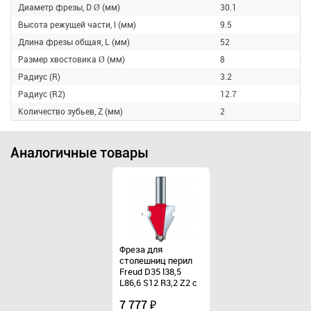
Диаметр фрезы, D Ø (мм)
30.1
Высота режущей части, l (мм)
9.5
Длина фрезы общая, L (мм)
52
Размер хвостовика Ø (мм)
8
Радиус (R)
3.2
Радиус (R2)
12.7
Количество зубьев, Z (мм)
2
Аналогичные товары
Фреза для
Фреза для
столешниц перил
столешниц перил
Freud D35 l38,5
Freud D35 l38,5
L86,6 S12 R3,2 Z2 с
L86,6 S12 R3,2 Z2 с
нижним
нижним
подшипником
7 777 ₽
подшипником
7 777 ₽