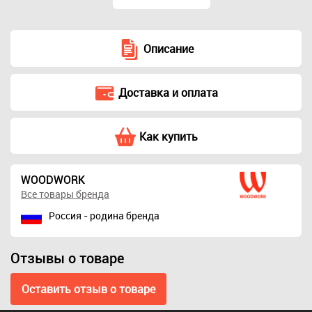
Описание
Фреза для
Доставка и оплата
столешниц перил
Freud D35 l38,5
L86,6 S12 R3,2 Z2 с
Как купить
нижним
подшипником
7 777 ₽
WOODWORK
Все товары бренда
Россия - родина бренда
Отзывы о товаре
Оставить отзыв о товаре