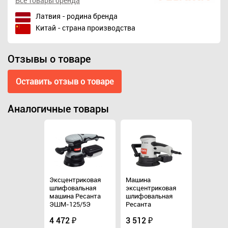
Все товары бренда
Латвия - родина бренда
Китай - страна производства
Отзывы о товаре
Оставить отзыв о товаре
Аналогичные товары
Эксцентриковая
Машина
Эксцент
риковая
шлифовальная
эксцентриковая
шлифов
альная
машина Ресанта
шлифовальная
машина 
ЭШМ-125/5Э
Ресанта
ЭШМ-12
Э 75/6/2
ЭШМ-125Э 75/6/2
4 472 ₽
3 512 ₽
4 472 