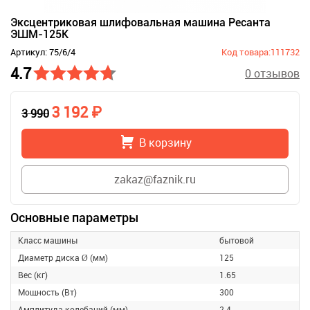
Эксцентриковая шлифовальная машина Ресанта
ЭШМ-125К
Артикул: 75/6/4
Код товара:111732
4.7
0 отзывов
3 192 ₽
3 990
В корзину
zakaz@faznik.ru
Основные параметры
Класс машины
бытовой
Диаметр диска Ø (мм)
125
Вес (кг)
1.65
Мощность (Вт)
300
Амплитуда колебаний (мм)
2.4