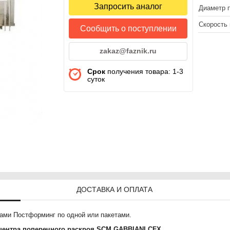
Запросить аналог
Диаметр п
Скорость 
Сообщить о поступлении
zakaz@faznik.ru
Срок
получения товара: 1-3
суток
ДОСТАВКА И ОПЛАТА
ками Постформинг по одной или пакетами.
 центра поперечного раскроя SCM GABBIANI CFX