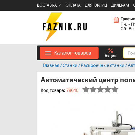
ДОСТАВКА
ОПЛАТА
ДЛЯ ЮРЛИЦ
ДИЛЕРАМ
График
Пн. - Пт
Сб.-Вс.
Каталог товаров
Акции
Главная
/
Станки
/
Раскроечные станки
/
Ав
Автоматический центр поп
Код товара:
78640