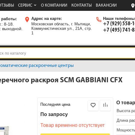
ОТЗЫВЫ
СЕРВИС
О КОМПАНИИ
КОНТАКТЫ
ВАКАНСИИ
Адрес на карте:
Наши телефоны
 работы:
+7 (929) 558-
.: 8-18.
Московская область, г. Мытищи,
: выходной.
Коммунистическая ул., 21А, стр.
+7 (495) 741-
1
томатические раскроечные центры
еречного раскроя SCM GABBIANI CFX
О това
Последняя цена
Высота ра
По запросу
Длина рас
Товар временно отсутствует
Мощность