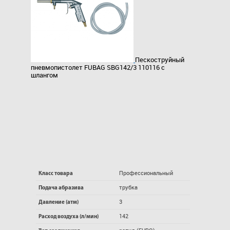
Пескоструйный
пневмопистолет FUBAG SBG142/3 110116 с
шлангом
Профессиональный
Класс товара
трубка
Подача абразива
3
Давление (атм)
142
Расход воздуха (л/мин)