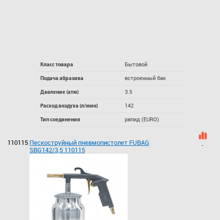
Бытовой
Класс товара
встроенный бак
Подача абразива
3.5
Давление (атм)
142
Расход воздуха (л/мин)
рапид (EURO)
Тип соединения
110115
Пескоструйный пневмопистолет FUBAG
SBG142/3,5 110115