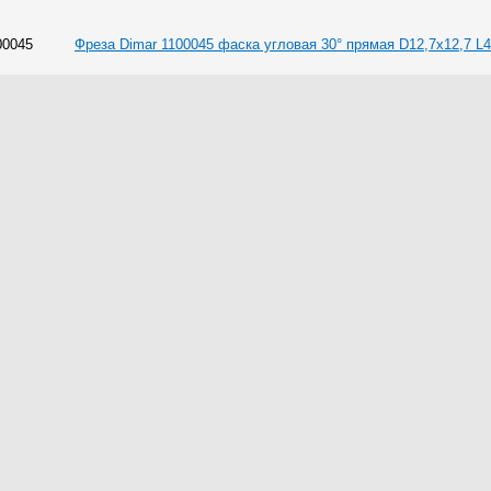
00045
Фреза Dimar 1100045 фаска угловая 30° прямая D12,7x12,7 L4