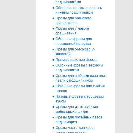
подшипниками
Обгонные прямые фрезы с
нижним подшипником
Фрезы для бочкового
сращивания
Фрезы для углового
сращивания
Обгонные фрезы для
повышеной нагрузки
Фрезы для обгонки с V-
канавкой
Прямые пазовые фрезы
Обгонные фрезы с верхним
подшипником
Фрезы для выборки паза под
петли с подшипником
Обгонные фрезы для снятия
свесов
Пазовые фрезы с торцевым
зубом
Фрезы для изготовления
мебельных ящиков
Фрезы для потайных пазов
под саморез
Фрезы ласточкин хвост