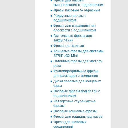
Фрезы для пазов и
выравнивания с подшипником
Фрезы пазовые V- образные
Радиусные фрезы с
подшипником
Фрезы для выравнивания
плоскости с подшипником
Галтельные фрезы для
закруглений
Фреза для жалюзи
Концевые фрезы для системы
STRIPLOX Mini
Обгонные фрезы для чистого
реза
Мультипрофильные фрезы
для раскладок и молдингов
Диски пазовые для концевых
фрез
Пазовые фрезы под петли с
подшипником
Четвертные ступенчатые
фрезы
Пазовые концевые фрезы
Фрезы для радиальных пазов
Фреза для шиповых
соединений