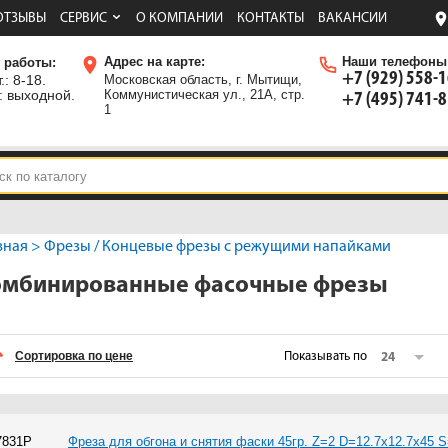
ОТЗЫВЫ
СЕРВИС
О КОМПАНИИ
КОНТАКТЫ
ВАКАНСИИ
Адрес на карте:
Наши телефоны
 работы:
+7 (929) 558-
.: 8-18.
Московская область, г. Мытищи,
: выходной.
Коммунистическая ул., 21А, стр.
+7 (495) 741-
1
вная
>
Фрезы
/
Концевые фрезы с режущими напайками
омбинированные фасочные фрезы
Сортировка по цене
Показывать по
24
7831P
Фреза для обгона и снятия фаски 45гр. Z=2 D=12.7x12.7x45