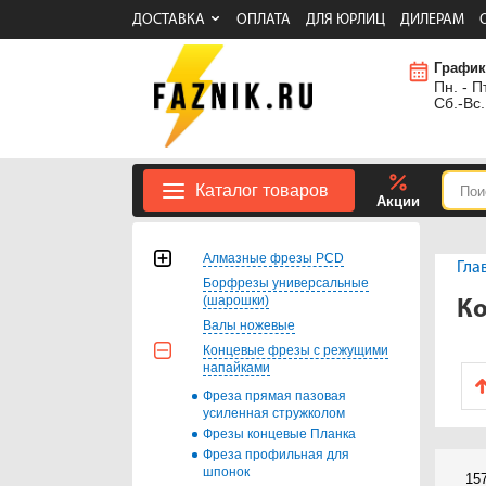
ДОСТАВКА
ОПЛАТА
ДЛЯ ЮРЛИЦ
ДИЛЕРАМ
График
Пн. - Пт
Сб.-Вс.
Каталог товаров
Акции
Алмазные фрезы PCD
Гла
Борфрезы универсальные
(шарошки)
К
Валы ножевые
Концевые фрезы с режущими
напайками
Фреза прямая пазовая
усиленная стружколом
Фрезы концевые Планка
Фреза профильная для
шпонок
15