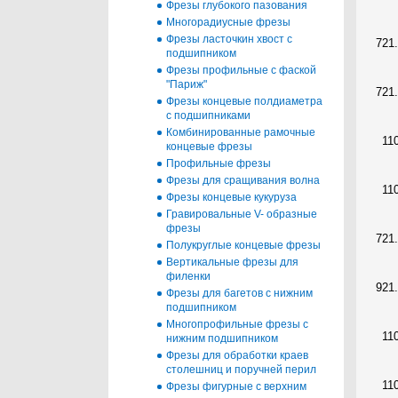
Фрезы глубокого пазования
Многорадиусные фрезы
Фрезы ласточкин хвост с
721
подшипником
Фрезы профильные с фаской
"Париж"
721
Фрезы концевые полдиаметра
с подшипниками
Комбинированные рамочные
11
концевые фрезы
Профильные фрезы
Фрезы для сращивания волна
11
Фрезы концевые кукуруза
Гравировальные V- образные
фрезы
721
Полукруглые концевые фрезы
Вертикальные фрезы для
филенки
921
Фрезы для багетов с нижним
подшипником
Многопрофильные фрезы с
11
нижним подшипником
Фрезы для обработки краев
столешниц и поручней перил
11
Фрезы фигурные с верхним