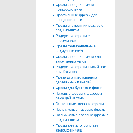
Фрезы с подшипником
псевдофилёнка
Профильные фрезы для
псевдофилёнки
Фрезы внутренний радиус с
подшипником
Радиусные фрезы с
перемычкой
Фрезы гравировальные
радиусные гусёк
Фрезы с подшипником для
закругления углов
Радиусные фрезы Бычий нос
или Катушка
Фреза для изготовления
деревянных панелей
Фрезы для буртика и фаски
Пазовые фрезы с шаровой
режущей частью
Галтельные пазовые фрезы
Пальчиковые пазовые фрезы
Пальчиковые пазовые фрезы с
подшипником
Фрезы для изготовления
желобков и чаш