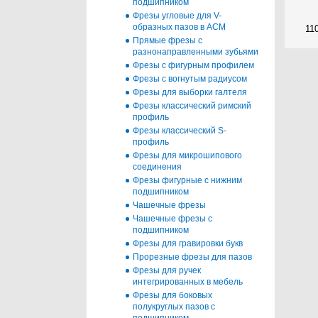
подшипником
Фрезы угловые для V-
образных пазов в АСМ
11
Прямые фрезы с
разнонаправленными зубьями
Фрезы с фигурным профилем
Фрезы с вогнутым радиусом
Фрезы для выборки галтеля
Фрезы классический римский
профиль
Фрезы классический S-
профиль
Фрезы для микрошипового
соединения
Фрезы фигурные с нижним
подшипником
Чашечные фрезы
Чашечные фрезы c
подшипником
Фрезы для гравировки букв
Прорезные фрезы для пазов
Фрезы для ручек
интегрированных в мебель
Фрезы для боковых
полукруглых пазов c
подшипником