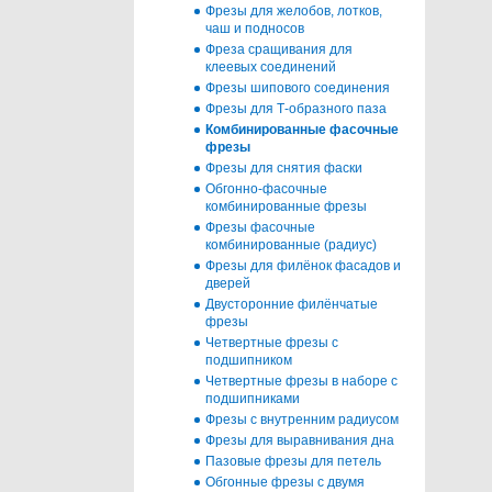
Фрезы для желобов, лотков,
чаш и подносов
Фреза сращивания для
клеевых соединений
Фрезы шипового соединения
Фрезы для Т-образного паза
Комбинированные фасочные
фрезы
Фрезы для снятия фаски
Обгонно-фасочные
комбинированные фрезы
Фрезы фасочные
комбинированные (радиус)
Фрезы для филёнок фасадов и
дверей
Двусторонние филёнчатые
фрезы
Четвертные фрезы с
подшипником
Четвертные фрезы в наборе с
подшипниками
Фрезы с внутренним радиусом
Фрезы для выравнивания дна
Пазовые фрезы для петель
Обгонные фрезы с двумя