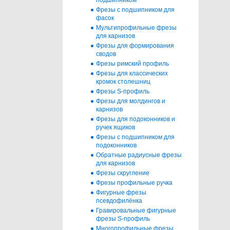
Фрезы с подшипником для
фасок
Мультипрофильные фрезы
для карнизов
Фрезы для формирования
сводов
Фрезы римский профиль
Фрезы для классических
кромок столешниц
Фрезы S-профиль
Фрезы для молдингов и
карнизов
Фрезы для подоконников и
ручек ящиков
Фрезы с подшипником для
подоконников
Обратные радиусные фрезы
для карнизов
Фрезы скругление
Фрезы профильные ручка
Фигурные фрезы
псевдофилёнка
Гравировальные фигурные
фрезы S-профиль
Многопрофильные фрезы