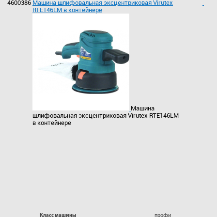
4600386
Машина шлифовальная эксцентриковая Virutex
RTE146LМ в контейнере
Машина
шлифовальная эксцентриковая Virutex RTE146LМ
в контейнере
профи
Класс машины