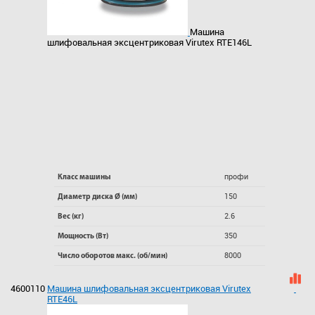
Машина
шлифовальная эксцентриковая Virutex RTE146L
профи
Класс машины
150
Диаметр диска Ø (мм)
2.6
Вес (кг)
350
Мощность (Вт)
8000
Число оборотов макс. (об/мин)
4600110
Машина шлифовальная эксцентриковая Virutex
RTE46L