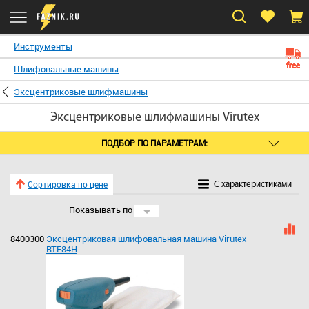
Инструменты
free
free
free
free
free
free
free
Шлифовальные машины
Эксцентриковые шлифмашины
Эксцентриковые шлифмашины Virutex
ПОДБОР ПО ПАРАМЕТРАМ:
Сортировка по цене
C характеристиками
Показывать по
24
8400300
Эксцентриковая шлифовальная машина Virutex
RTE84H