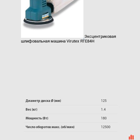
Эксцентриковая
шлифовальная машина Virutex RTE84H
125
Диаметр диска Ø (мм)
1.4
Вес (кг)
180
Мощность (Вт)
12500
Число оборотов макс. (об/мин)