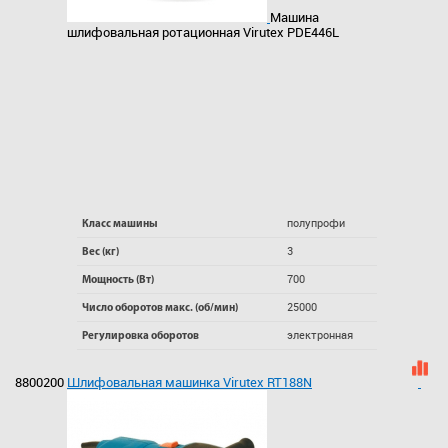
Машина
шлифовальная ротационная Virutex PDE446L
полупрофи
Класс машины
3
Вес (кг)
700
Мощность (Вт)
25000
Число оборотов макс. (об/мин)
электронная
Регулировка оборотов
8800200
Шлифовальная машинка Virutex RT188N