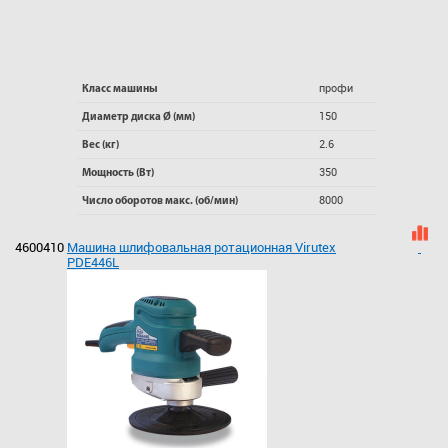
профи
Класс машины
150
Диаметр диска Ø (мм)
2.6
Вес (кг)
350
Мощность (Вт)
8000
Число оборотов макс. (об/мин)
4600410
Машина шлифовальная ротационная Virutex
PDE446L