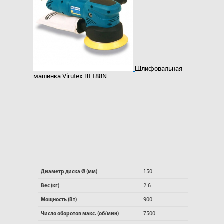
Шлифовальная
машинка Virutex RT188N
150
Диаметр диска Ø (мм)
2.6
Вес (кг)
900
Мощность (Вт)
7500
Число оборотов макс. (об/мин)