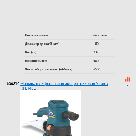
бытовой
Класс машины
150
Диаметр диска Ø (мм)
2.6
Вес (кг)
900
Мощность (Вт)
6500
Число оборотов макс. (об/мин)
4600310
Машина шлифовальная эксцентриковая Virutex
RTE146L