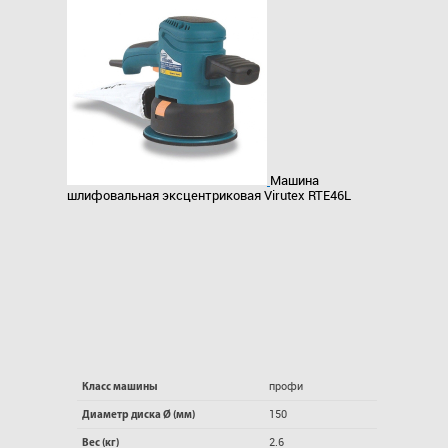
Машина
шлифовальная эксцентриковая Virutex RTE46L
профи
Класс машины
150
Диаметр диска Ø (мм)
2.6
Вес (кг)