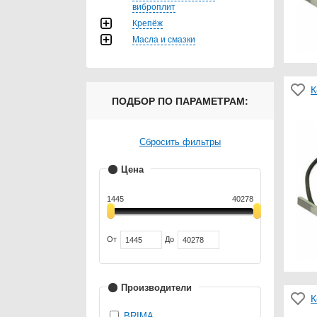
виброплит
Крепёж
Масла и смазки
К
ПОДБОР ПО ПАРАМЕТРАМ:
Сбросить фильтры
Цена
1445
40278
От
До
Производители
К
BRIMA