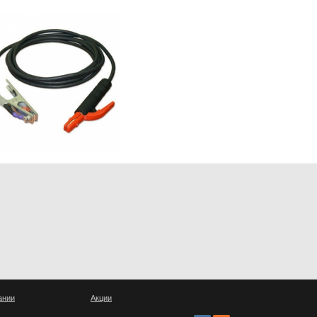
ании
Акции