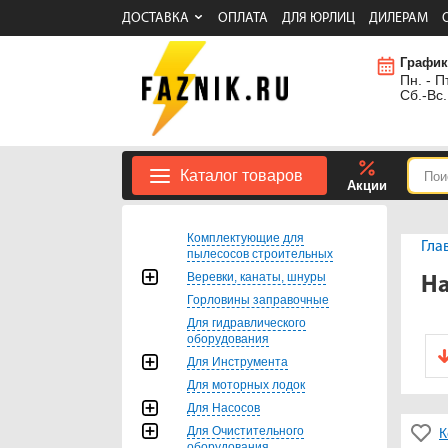
ДОСТАВКА
ОПЛАТА
ДЛЯ ЮРЛИЦ
ДИЛЕРАМ
График
Пн. - Пт
Сб.-Вс.
Каталог товаров
Акции
Комплектующие для
Гла
пылесосов строительных
Веревки, канаты, шнуры
На
Горловины заправочные
Для гидравлического
оборудования
Для Инструмента
Для моторных лодок
Для Насосов
Для Очистительного
К
оборудования